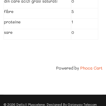
din care acizi grasi saturati
0
fibre
5
proteine
1
sare
0
Powered by
Phoca Cart
© 2026 Delicii Muscelene. Designed By Gateway Telecom